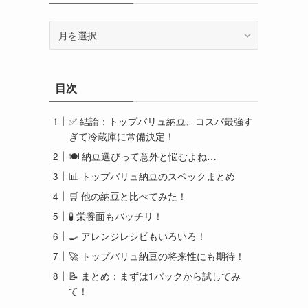
ア
ー
カ
イ
目次
ブ
✅ 結論：トップバリュ納豆、コスパ最強す
ぎて冷蔵庫に常備決定！
🍽️ 納豆選びって意外と悩むよね…
📊 トップバリュ納豆のスペックまとめ
🛒 他の納豆と比べてみた！
🧪 栄養面もバッチリ！
🍳 アレンジレシピもいろいろ！
🚀 トップバリュ納豆の将来性にも期待！
📝 まとめ：まずは1パックから試してみ
て！