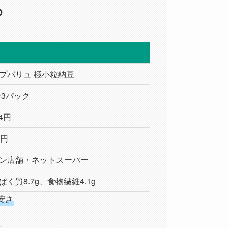
め
プバリュ 極小粒納豆
g×3パック
24円
8円
ン店舗・ネットスーパー
ぱく質8.7g、食物繊維4.1g
安さ