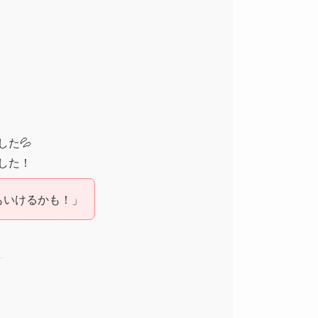
た💦
した！
もいけるかも！」