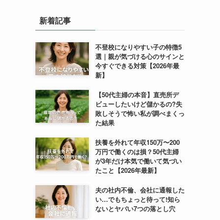
新着記事
不登校になりやすい子の特徴5
選｜親が気づける心のサインと
今すぐできる対策【2026年最
新】
【50代主婦の本音】直売所デ
ビューしたいけど儲かるの?失
敗しそうで怖い私が調べまくっ
た結果
扶養を外れて年収150万〜200
万円で働くのは損？50代主婦
が3年だけ本気で働いて気づい
たこと【2026年最新】
夫の社内不倫、会社に通報した
い…でもちょっと待って!知ら
ないとヤバい7つの落とし穴